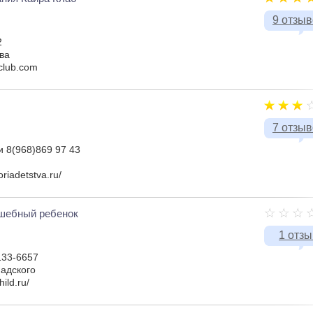
9 отзы
2
ва
-club.com
7 отзы
и 8(968)869 97 43
riadetstva.ru/
шебный ребенок
1 отзы
133-6657
адского
ild.ru/