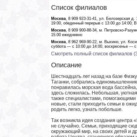
Список филиалов
Москва
, 8 909 923-31-41, ул. Белозерская д.
19:00, обеденный перерыв с 13:00 до 14:00;
Москва
, 8 909 900-88-34, м. Петровско-Разум
15:00 ежедневно
Москва
, 8 962 969-90-22, м. Выхино, ул. Коси
суббота — с 10:00 до 14:00, воскресенье — с 
Смотреть полный список филиалов (3
Описание
Шестнадцать лет назад на базе Физку
Таганки, собрались единомышленник
понравилась морская вода бассейна,
здесь сложилась. Небольшая, уютная
также специалистами, помогающими 
новые, стали приходить семьи в ожи
родить легко, узнать побольше.
Так возникла идея создания центра «
не случайно. Семьи, приходящие сюд
окружающий мир, на своих детей и др
работа Центра, становился образом 