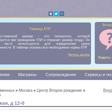
Вопро
Таблица КТР
ко-теменной размер - это показатель, который
руется при проведении УЗИ и отражает размер плода. Он
ь часто используется для определения срока
нности. В таблице указаны все необходимые нормы КТР.
Читать далее
Задать 
иники
Магазины
Сопровождение
Сервисы и те
еменных
»
Москва
»
Центр Второе рождение
»
Вхо
б
ая, д 12-б