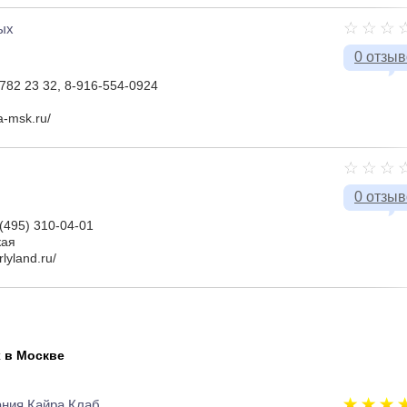
ых
0 отзы
 782 23 32, 8-916-554-0924
a-msk.ru/
0 отзы
 (495) 310-04-01
кая
lyland.ru/
 в Москве
ания Кайра Клаб