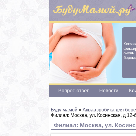
Копчи
фикси
очен
береме
Вопрос-ответ
Новости
Кл
Буду мамой
»
Аквааэробика для бер
Филиал: Москва, ул. Косинская, д 12-
Филиал: Москва, ул. Косинск