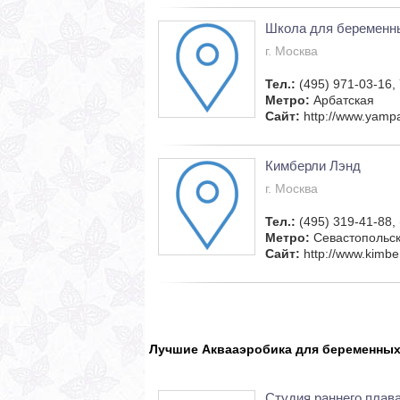
Школа для беременн
г. Москва
Тел.:
(495) 971-03-16,
Метро:
Арбатская
Сайт:
http://www.yamp
Кимберли Лэнд
г. Москва
Тел.:
(495) 319-41-88,
Метро:
Севастопольс
Сайт:
http://www.kimber
Лучшие Аквааэробика для беременных
Студия раннего плав