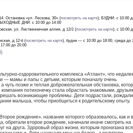
 14. Остановка «ул. Лескова, 30» (
посмотреть на карте
), БУДНИ: с 10:00 д
 ВЫХОДНЫЕ ДНИ: с 10:00 до 14:00
овская, ул. Лиственничная аллея, д 12/2 (
посмотреть на карте
), с 10:00 
нская, д 12-б (
посмотреть на карте
), будни — с 10:00 до 18:00, среда до 
17:00 до 20:00
)
льтурно-оздоровительного комплекса «Атлант», что недалек
и — мамы и папы с детьми, которым поначалу очень
 а чуть позже и теплая доброжелательная обстановка, кото
 компания потихонечку стала обрастать знакомыми, друзьям
решать возникающие проблемы. Дети подрастали, рождали
дании малыша, чтобы приобщиться к родительскому опыту,
Второе рождение», название которого образовалось, как и в
а, обретали второе рождение, начинали иначе смотреть на
уг на друга. Здоровый образ жизни, которым пронизана вся
жизни семьи. Дети начинали меньше болеть, а родители