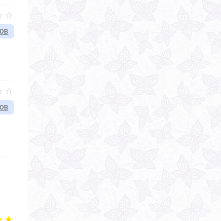
вов
вов