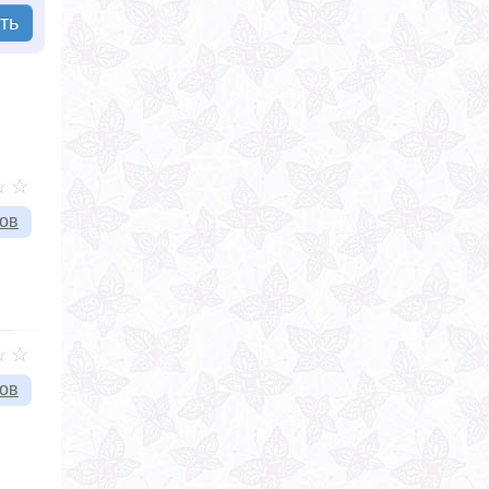
ть
вов
вов