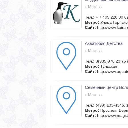
г. Москва
Тел.:
+ 7 495 228 30 8
Метро:
Улица Горчако
Сайт:
http://www.kaira
Акватория Детства
г. Москва
Тел.:
8(985)970 23 75 
Метро:
Тульская
Сайт:
http://www.aquato
Семейный центр Вол
г. Москва
Тел.:
(499) 133-4346, 
Метро:
Проспект Верн
Сайт:
http://www.magich