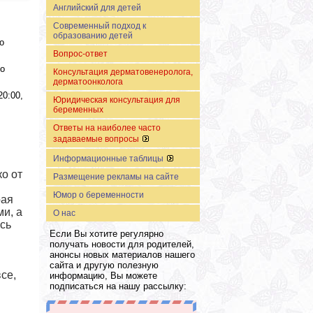
Английский для детей
Современный подход к
образованию детей
о
Вопрос-ответ
до
Консультация дерматовенеролога,
дерматоонколога
20:00,
Юридическая консультация для
беременных
Ответы на наиболее часто
задаваемые вопросы
Информационные таблицы
о от
Размещение рекламы на сайте
Юмор о беременности
рая
и, а
О нас
сь
Если Вы хотите регулярно
получать новости для родителей,
анонсы новых материалов нашего
сайта и другую полезную
се,
информацию, Вы можете
подписаться на нашу рассылку: