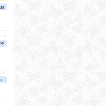
вов
вов
в