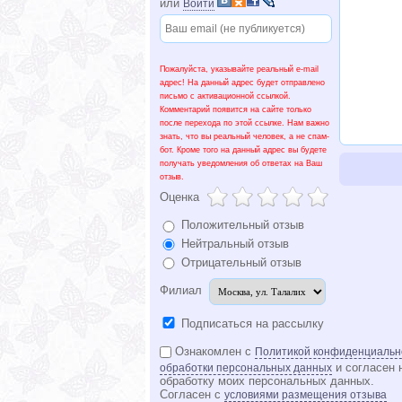
потрясающих бассейне и спортзале.
или
Войти
Пожалуйста, указывайте реальный e-mail
адрес! На данный адрес будет отправлено
письмо с активационной ссылкой.
Комментарий появится на сайте только
после перехода по этой ссылке. Нам важно
знать, что вы реальный человек, а не спам-
бот. Кроме того на данный адрес вы будете
получать уведомления об ответах на Ваш
отзыв.
Оценка
Положительный отзыв
Нейтральный отзыв
Отрицательный отзыв
Филиал
Подписаться на рассылку
Ознакомлен с
Политикой конфиденциальн
и согласен 
обработки персональных данных
обработку моих персональных данных.
Согласен с
условиями размещения отзыва