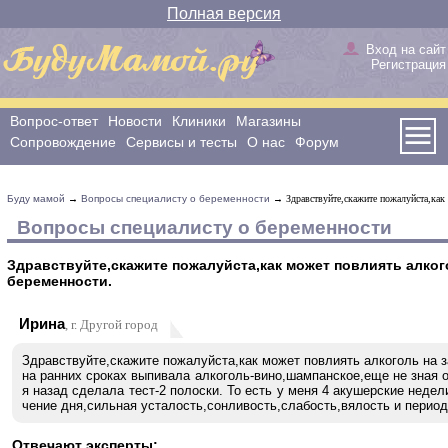
Полная версия
Вход на сайт
Регистрация
Вопрос-ответ
Новости
Клиники
Магазины
Сопровождение
Сервисы и тесты
О нас
Форум
Буду мамой
→
Вопросы специалисту о беременности
→ Здравствуйте,скажите пожалуйста,как 
Вопросы специалисту о беременности
Здравствуйте,скажите пожалуйста,как может повлиять алког
беременности.
Ирина
, г. Другой город
Здравствуйте,скажите пожалуйста,как может повлиять алкоголь на 
на ранних сроках выпивала алкоголь-вино,шампанское,еще не зная 
я назад сделала тест-2 полоски. То есть у меня 4 акушерские недел
чение дня,сильная усталость,сонливость,слабость,вялость и период
Отвечают эксперты: