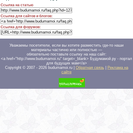
Ссылка на статью
Ссылка для сайтов и блогов:
Ссылка для форумов:
Уважаемы посетители, если вы хотите разместить где-то наши
материалы частично или полностью —
обязательно поставьте ссылку на наш сайт:
<a href="http://www.budumamoi.ru" target=_blank> Будумамой.ру - портал
для будущих мам</a>
Copyright © 2007 -
2026
budumamoi.ru |
Обратная связь
|
Реклама на
сайте