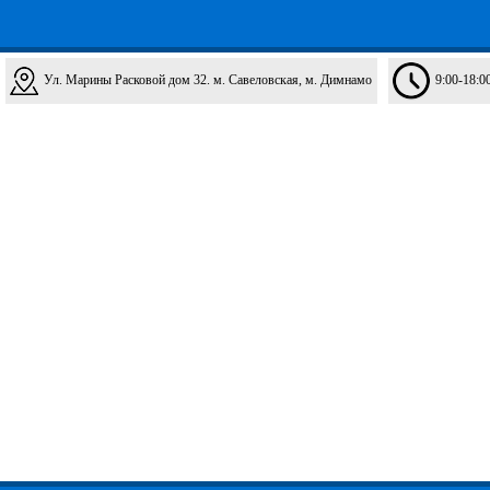
Ул. Марины Расковой дом 32. м. Савеловская, м. Димнамо
9:00-18:0