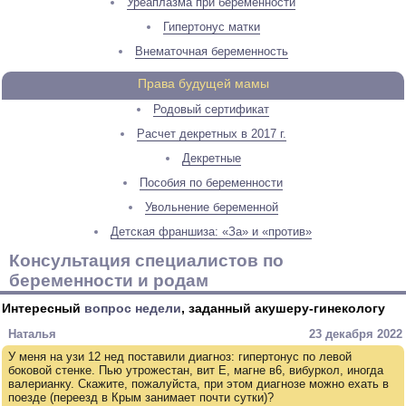
Уреаплазма при беременности
Гипертонус матки
Внематочная беременность
Права будущей мамы
Родовый сертификат
Расчет декретных в 2017 г.
Декретные
Пособия по беременности
Увольнение беременной
Детская франшиза: «За» и «против»
Консультация специалистов по
беременности и родам
Интересный
вопрос недели
, заданный акушеру-гинекологу
Наталья
23 декабря 2022
У меня на узи 12 нед поставили диагноз: гипертонус по левой
боковой стенке. Пью утрожестан, вит Е, магне в6, вибуркол, иногда
валерианку. Скажите, пожалуйста, при этом диагнозе можно ехать в
поезде (переезд в Крым занимает почти сутки)?