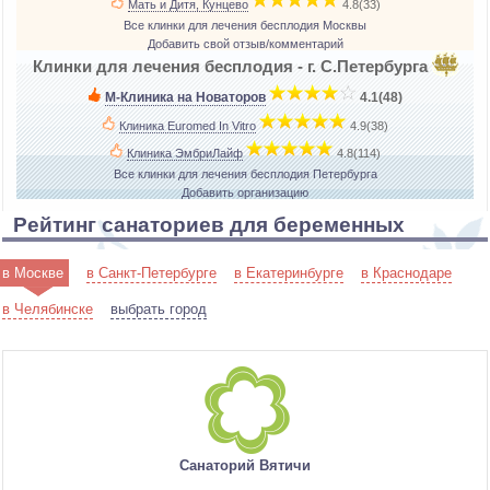
Мать и Дитя, Кунцево
­
4.8(33)
Все клинки для лечения бесплодия Москвы
Добавить свой отзыв/комментарий
Клинки для лечения бесплодия - г. С.Петербурга
М-Клиника на Новаторов
­
4.1(48)
Клиника Euromed In Vitro
­
4.9(38)
Клиника ЭмбриЛайф
­
4.8(114)
Все клинки для лечения бесплодия Петербурга
Добавить организацию
Рейтинг санаториев для беременных
в Москве
в Санкт-Петербурге
в Екатеринбурге
в Краснодаре
в Челябинске
выбрать город
Санаторий Вятичи