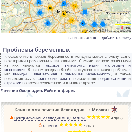
написать отзыв
добавить фирму
Проблемы беременных
К сожалению в период беременности женщина может столкнуться с
некоторыми проблемами и патологиями. Самими распространёнными
из них являются
токсикоз
,
гипертонус матки
,
маловодие и
многоводие
. В нашем разделе Вы больше узнаете о таких проблемах
как
выкидыш
,
внематочная
и
замершая беременность
, а также
познакомитесь с
факторами риска
, возможными
недомоганиями
и
страхами
во время беременности и многое другое.
Лечение бесплодия. Рейтинг фирм.
Клинки для лечения бесплодия - г. Москвы
Центр лечения бесплодия МЕДКВАДРАТ
­
4.9(82)
Он клиник
­
4.8(51)