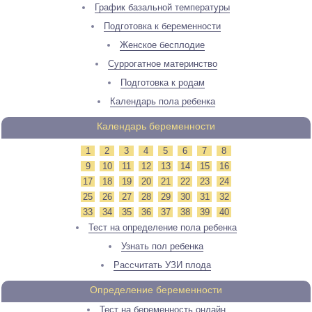
График базальной температуры
Подготовка к беременности
Женское бесплодие
Суррогатное материнство
Подготовка к родам
Календарь пола ребенка
Календарь беременности
1
2
3
4
5
6
7
8
9
10
11
12
13
14
15
16
17
18
19
20
21
22
23
24
25
26
27
28
29
30
31
32
33
34
35
36
37
38
39
40
Тест на определение пола ребенка
Узнать пол ребенка
Рассчитать УЗИ плода
Определение беременности
Тест на беременность онлайн